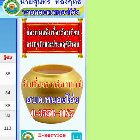
ผู้ชม
38
34
38
33
113