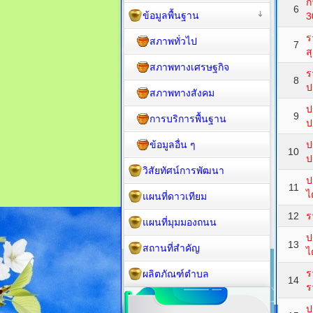
ก
6
ข้อมูลพื้นฐาน
3
ร
สภาพทั่วไป
7
ส
สภาพทางเศรษฐกิจ
ร
8
ป
สภาพทางสังคม
ป
9
การบริการพื้นฐาน
ป
ข้อมูลอื่น ๆ
ป
10
ป
วิสัยทัศน์การพัฒนา
ป
11
ไ
แผนที่ดาวเทียม
12
ร
แผนที่มุมมองถนน
ป
13
สถานที่สำคัญ
ไ
ร
ผลิตภัณฑ์ตำบล
14
ร
ป