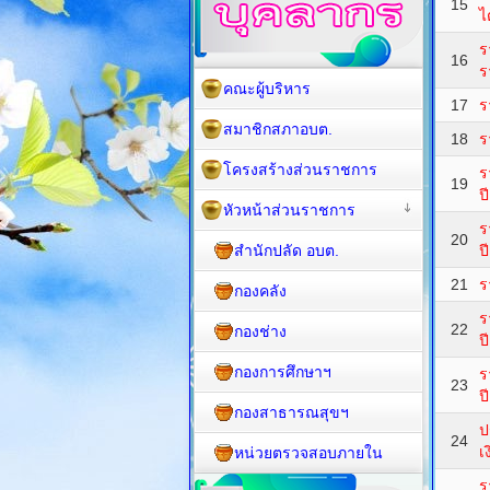
15
ไ
ร
16
ร
คณะผู้บริหาร
17
ร
สมาชิกสภาอบต.
18
ร
โครงสร้างส่วนราชการ
ร
19
ป
หัวหน้าส่วนราชการ
ร
20
สำนักปลัด อบต.
ป
21
ร
กองคลัง
ร
22
กองช่าง
ป
กองการศึกษาฯ
ร
23
ป
กองสาธารณสุขฯ
ป
24
เ
หน่วยตรวจสอบภายใน
ร