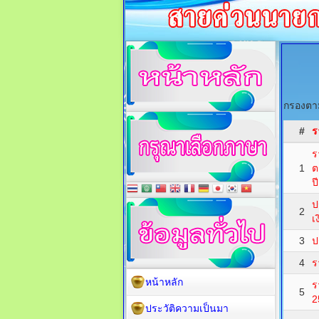
กรองตาม
#
ร
ร
1
ต
ป
ป
2
เ
3
ป
4
ร
หน้าหลัก
ร
5
2
ประวัติความเป็นมา