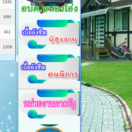
1241
690
411
1209