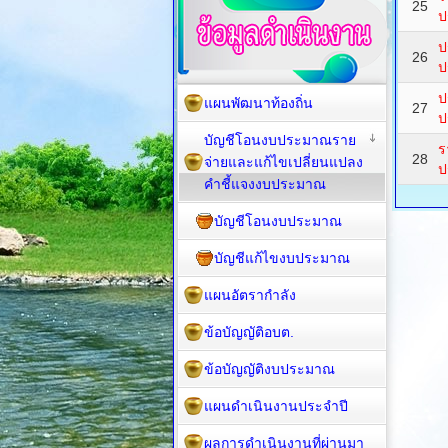
25
ป
ป
26
ป
ป
แผนพัฒนาท้องถิ่น
27
ป
บัญชีโอนงบประมาณราย
ร
28
จ่ายและแก้ไขเปลี่ยนแปลง
ป
คำชี้แจงงบประมาณ
บัญชีโอนงบประมาณ
บัญชีแก้ไขงบประมาณ
แผนอัตรากำลัง
ข้อบัญญัติอบต.
ข้อบัญญัติงบประมาณ
แผนดำเนินงานประจำปี
ผลการดำเนินงานที่ผ่านมา